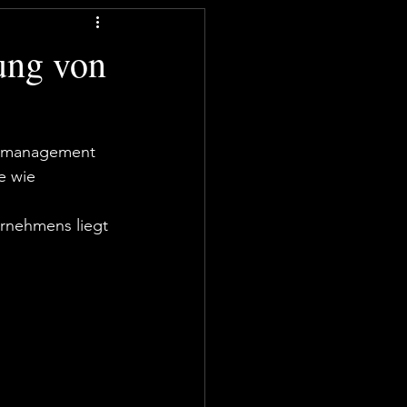
ung von
elmanagement 
e wie 
nehmens liegt 