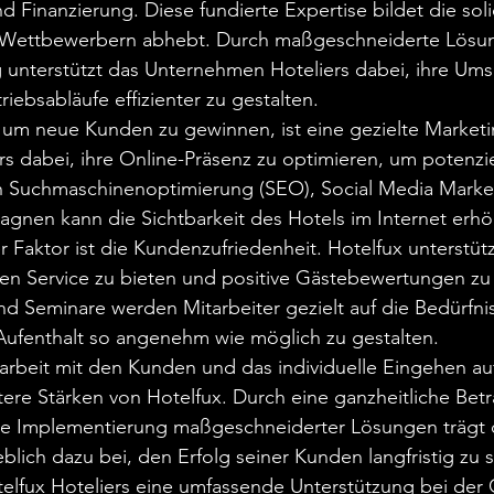
 Finanzierung. Diese fundierte Expertise bildet die soli
n Wettbewerbern abhebt. Durch maßgeschneiderte Lösu
g unterstützt das Unternehmen Hoteliers dabei, ihre Ums
riebsabläufe effizienter zu gestalten.

, um neue Kunden zu gewinnen, ist eine gezielte Marketi
ers dabei, ihre Online-Präsenz zu optimieren, um potenzi
 Suchmaschinenoptimierung (SEO), Social Media Marke
gnen kann die Sichtbarkeit des Hotels im Internet erhö
r Faktor ist die Kundenzufriedenheit. Hotelfux unterstütz
en Service zu bieten und positive Gästebewertungen zu 
d Seminare werden Mitarbeiter gezielt auf die Bedürfni
ufenthalt so angenehm wie möglich zu gestalten.

beit mit den Kunden und das individuelle Eingehen au
tere Stärken von Hotelfux. Durch eine ganzheitliche Bet
ie Implementierung maßgeschneiderter Lösungen trägt 
ch dazu bei, den Erfolg seiner Kunden langfristig zu si
telfux Hoteliers eine umfassende Unterstützung bei der