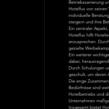
Betriebssanierung und
Hotelfux von seine
individuelle Beratun
steigern und ihre Bet
Ein zentraler Aspekt
Hotelfux hilft Hoteli
anzusprechen. Durch
gezielte Werbekampa
Ein weiterer wichtige
dabei, herausragend
Durch Schulungen un
geschult, um deren A
Die enge Zusammenar
Bedürfnisse sind wei
Hotelbetriebs und d
Unternehmen maßgebli
Insgesamt bietet Ho