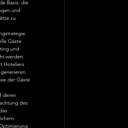
de Basis, die 
ngen und 
ätze zu 
ngstrategie. 
elle Gäste 
ting und 
ht werden.

t Hoteliers 
generieren. 
sse der Gäste 
f deren 
rachtung des 
das 
chern.

 Optimierung 