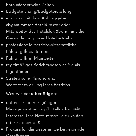
herausfordernden Zeiten
Budgetplanung/Budgeterstellung
ein zuvor mit dem Auftraggeber
abgestimmter Hoteldirektor oder
Mitarbeiter des Hotelsfux übernimmt die
Gesamtleitung Ihres Hotelbetriebs
professionelle betriebswirtschaftliche
Führung Ihres Betriebs
Führung Ihrer Mitarbeiter
regelmäßiges Berichtswesen an Sie als
Eigentümer
​Strategische Planung und
Weiterentwicklung Ihres Betriebs
Was wir dazu benötigen:
unterschriebener, gültiger
Managementvertrag (Hotelfux hat
kein
Interesse, Ihre Hotelimmobilie zu kaufen
oder zu pachten!)
Prokura für die bestehende betreibende
Gesellschaft